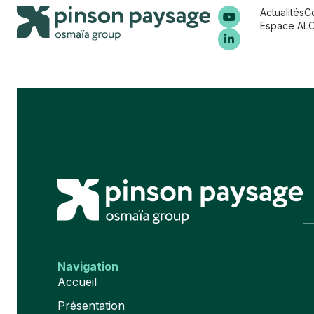
Actualités
C
Espace AL
Ouverture d’une friche pour restauration de la zon
Navigation
Accueil
Présentation