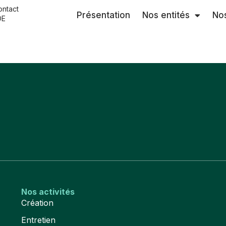
ontact
Présentation
Nos entités
Nos
OE
e humide
Nos activités
Création
Entretien