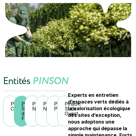
Entités
PINSON
Experts en entretien
d’espaces verts dédiés à
Pinson
Pinson
Pinson
Pinson
Pinson
Pinson
la valorisation écologique
Centre
Île-
Nord
Nord
Provence
Sud
de-
Ouest
des sites d’exception,
France
nous adoptons une
approche qui dépasse la
simple maintenance. Forts